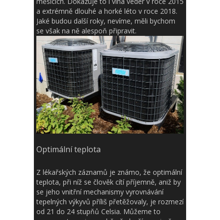
měsících. Dokazuje to i vlna veder v roce 2015
a extrémně dlouhé a horké léto v roce 2018.
Jaké budou další roky, nevíme, měli bychom
se však na ně alespoň připravit.
Optimální teplota
Z lékařských záznamů je známo, že optimální
teplota, při níž se člověk cítí příjemně, aniž by
se jeho vnitřní mechanismy vyrovnávání
tepelných výkyvů příliš přetěžovaly, je rozmezí
od 21 do 24 stupňů Celsia. Můžeme to