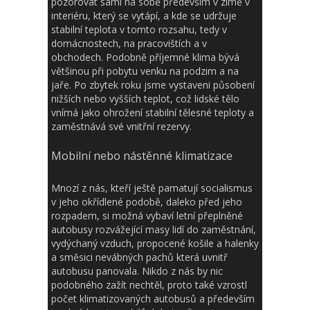
pozorovat sami na sobě především v zimě v
interiéru, který se vytápí, a kde se udržuje
stabilní teplota v tomto rozsahu, tedy v
domácnostech, na pracovištích a v
obchodech. Podobně příjemné klima bývá
většinou při pobytu venku na podzim a na
jaře. Po zbytek roku jsme vystaveni působení
nižších nebo vyšších teplot, což lidské tělo
vnímá jako ohrožení stabilní tělesné teploty a
zaměstnává své vnitřní rezervy.
Mobilní nebo nástěnné klimatizace
Mnozí z nás, kteří ještě pamatují socialismus
v jeho okřídlené podobě, daleko před jeho
rozpadem, si možná vybaví letní přeplněné
autobusy rozvážející masy lidí do zaměstnání,
vydýchaný vzduch, propocené košile a halenky
a směsici nevábných pachů která uvnitř
autobusu panovala. Nikdo z nás by nic
podobného zažít nechtěl, proto také vzrostl
počet klimatizovaných autobusů a především