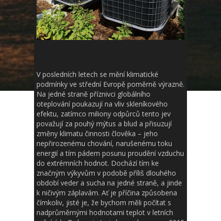
V posledních letech se mění klimatické
podmínky ve střední Evropě poměrně výrazně.
Na jedné straně příznivci globálního
oteplování poukazují na vliv skleníkového
efektu, zatímco miliony odpůrců tento jev
považují za pouhý mýtus a blud a přisuzují
změny klimatu činnosti člověka – jeho
nepřirozenému chování, narušenému toku
energií a tím pádem posunu proudění vzduchu
do extrémních hodnot. Dochází tím ke
značným výkyvům v podobě příliš dlouhého
období veder a sucha na jedné straně, a jinde
k ničivým záplavám. Ať je příčina způsobena
čímkoliv, jisté je, že bychom měli počítat s
nadprůměrnými hodnotami teplot v letních