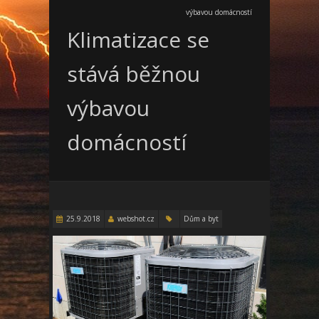
výbavou domácností
Klimatizace se
stává běžnou
výbavou
domácností
25.9.2018
webshot.cz
Dům a byt