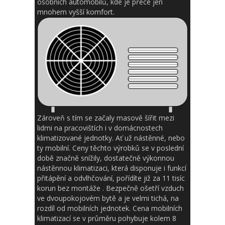
osobních automobilů, kde je přece jen
mnohem vyšší komfort.
Zároveň s tím se začaly masově šířit mezi
lidmi na pracovištích i v domácnostech
klimatizované jednotky. Ať už nástěnné, nebo
ty mobilní. Ceny těchto výrobků se v poslední
době značně snížily, dostatečně výkonnou
nástěnnou klimatizaci, která disponuje i funkcí
přitápění a odvlhčování, pořídíte již za 11 tisíc
korun bez montáže
. Bezpečně ošetří vzduch
ve dvoupokojovém bytě a je velmi tichá, na
rozdíl od mobilních jednotek. Cena mobilních
klimatizací se v průměru pohybuje kolem 8