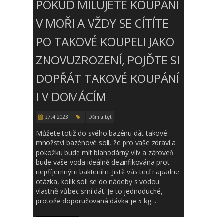
POKUD MILUJETE KOUPÁNÍ
V MOŘI A VŽDY SE CÍTÍTE
PO TAKOVÉ KOUPELI JAKO
ZNOVUZROZENÍ, POJĎTE SI
DOPŘÁT TAKOVÉ KOUPÁNÍ
I V DOMÁCÍM
27.4.2023
Dům a byt
Můžete totiž do svého bazénu dát takové
množství bazénové soli, že pro vaše zdraví a
pokožku bude mít blahodárný vliv a zároveň
bude vaše voda ideálně dezinfikována proti
nepříjemným bakteriím. Jistě vás teď napadne
otázka, kolik soli se do nádoby s vodou
vlastně vůbec smí dát. Je to jednoduché,
protože doporučovaná dávka je 5 kg…