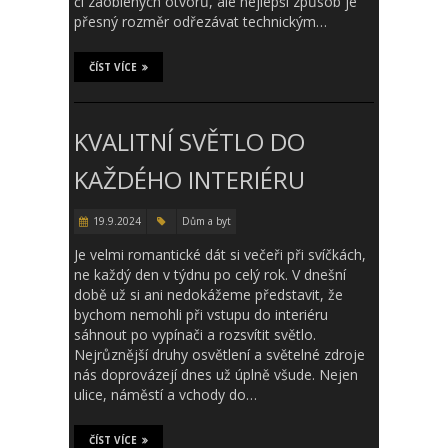
či zaoblených otvorů, ale nejlepší způsob je
přesný rozměr odřezávat technickým…
ČÍST VÍCE
KVALITNÍ SVĚTLO DO
KAŽDÉHO INTERIÉRU
19.9.2024
Dům a byt
Je velmi romantické dát si večeři při svíčkách,
ne každý den v týdnu po celý rok. V dnešní
době už si ani nedokážeme představit, že
bychom nemohli při vstupu do interiéru
sáhnout po vypínači a rozsvítit světlo.
Nejrůznější druhy osvětlení a světelné zdroje
nás doprovázejí dnes už úplně všude. Nejen
ulice, náměstí a vchody do…
ČÍST VÍCE