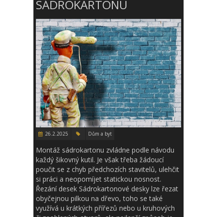
SÁDROKARTONU
26.2.2025
Dům a byt
Montáž sádrokartonu zvládne podle návodu
každý šikovný kutil. Je však třeba žádoucí
poučit se z chyb předchozích stavitelů, ulehčit
si práci a neopomíjet statickou nosnost.
Řezání desek Sádrokartonové desky lze řezat
obyčejnou pilkou na dřevo, toho se také
využívá u krátkých přířezů nebo u kruhových