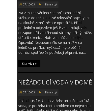
27.4.2023
Dům a byt
Na zimu se většina chatařů i chalupářů
stěhuje do města a své rekreační objekty tak
na dlouhé zimní měsíce opouštějí. Před
posledním odjezdem ještě zkontrolují, zda
nezapomněli zastřihnout stromy, přikrýt růže,
utěsnit okenice. Hotovo, může se odjet.
Opravdu? Nezapomnělo se na nic? A co
lednička, pračka, myčka…? I tyto běžné
domácí spotřebiče potřebují připravit na…
ČÍST VÍCE
NEŽÁDOUCÍ VODA V DOMĚ
27.4.2023
Dům a byt
Pokud zjistíte, že do vašeho interiéru zatéká
voda, je potřeba tento problém co nejrychleji
začít řešit. Voda totiž vaši stavbu ohrožuje, a