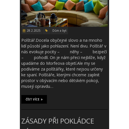
28.2.2025
Dům a byt
Polštář.Docela obyčejné slovo a na mnoho
lidí působí jako pohlazení. Není divu. Polštář v
nás evokuje pocity – něhy – bezpečí
– pohodlí. On je nám přeci nejblíže, když
upadáme do Morfeova objetí.Ale my se
podíváme za polštářky, které nejsou určeny
ke spaní. Polštáře, kterými chceme zaplnit
prostor v obývacím nebo dětském pokoji,
musejí opravdu…
ČÍST VÍCE
ZÁSADY PŘI POKLÁDCE