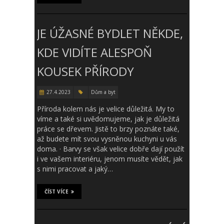
JE ÚŽASNÉ BYDLET NĚKDE,
KDE VIDÍTE ALESPOŇ
KOUSEK PŘÍRODY
27.4.2023
Dům a byt
Příroda kolem nás je velice důležitá. My to
víme a také si uvědomujeme, jak je důležitá
práce se dřevem. Jistě to brzy poznáte také,
až budete mít svou vysněnou kuchyni u vás
doma. · Barvy se však velice dobře dají použít
i ve vašem interiéru, jenom musíte vědět, jak
s nimi pracovat a jaký…
ČÍST VÍCE