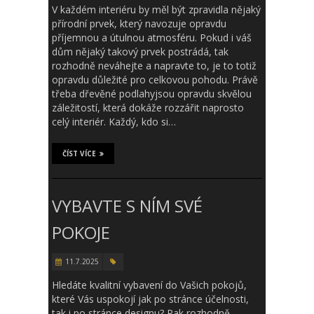
V každém interiéru by měl být zpravidla nějaký
přírodní prvek, který navozuje opravdu
příjemnou a útulnou atmosféru. Pokud i váš
dům nějaký takový prvek postrádá, tak
rozhodně neváhejte a napravte to, je to totiž
opravdu důležité pro celkovou pohodu. Právě
třeba dřevěné podlahyjsou opravdu skvělou
záležitostí, která dokáže rozzářit naprosto
celý interiér. Každý, kdo si…
ČÍST VÍCE
VYBAVTE S NÍM SVÉ
POKOJE
11.7.2025
Hledáte kvalitní vybavení do Vašich pokojů,
které Vás uspokojí jak po stránce účelnosti,
tak i po stránce designu? Pak rozhodně