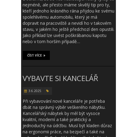
nejméně, ale přesto máme skvělý tip pro ty,
kteří jednoho krásného rána přijdou ke svému
spolehlivému automobilu, který je má
dopravit na pracoviště a nevidí ho v takovém
stavu, v jakém ho ještě předchozí den opustili.
Jako příklad lze uvést poškrábanou kapotu
nebo v tom horším případě…
ČÍST VÍCE
VYBAVTE SI KANCELÁŘ
3.6.2025
Při vybavování nové kanceláře je potřeba
dbát na správný výběr veškerého nábytku.
Kancelářský nábytek by měl být vysoce
kvalitní, moderní a také praktický a
jednoduchý na údržbu. Musí být kladen důraz
na ergonomii práce, na bezpečí a také na