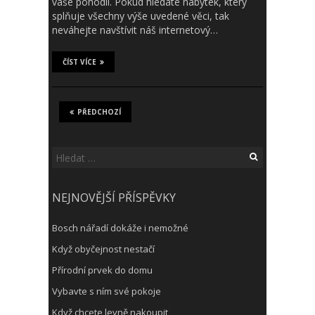
vaše pohodlí. Pokud hledáte nábytek, který
splňuje všechny výše uvedené věci, tak
neváhejte navštívit náš internetový…
ČÍST VÍCE
PŘEDCHOZÍ
Vyhledávání
NEJNOVĚJŠÍ PŘÍSPĚVKY
Bosch nářadí dokáže i nemožné
Když obyčejnost nestačí
Přírodní prvek do domu
Vybavte s ním své pokoje
Když chcete levně nakoupit