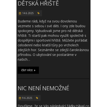
DĚTSKÁ HŘIŠTĚ
14.6.2025
Budeme rádi, když na svou dovolenou
vezmete s sebou i své děti. I ony zde budou
spokojeny. Vybudovali jsme pro ně dětská
hřiště. Ti starší pak mohou využít společně s
dospělými i sportovní hřiště. Můžete pořádat
celodenní nebo kratší tůry po vrcholech
zdejších hor. Seznámíte se zdejší čarokrásnou
přírodou. O ubytování se postaráme v
našich…
ČÍST VÍCE
NIC NENÍ NEMOŽNÉ
9.6.2025
Doufáme, že se Vás následující řádky týkají co