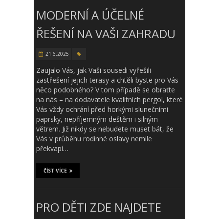
MODERNÍ A ÚČELNÉ
ŘEŠENÍ NA VAŠI ZAHRADU
21.6.2025
Zaujalo Vás, jak Vaši sousedi vyřešili
zastřešení jejich terasy a chtěli byste pro Vás
něco podobného? V tom případě se obraťte
na nás – na dodavatele kvalitních pergol, které
Vás vždy ochrání před horkými slunečními
paprsky, nepříjemným deštěm i silným
větrem. Již nikdy se nebudete muset bát, že
Vás v průběhu rodinné oslavy nemile
překvapí…
ČÍST VÍCE
PRO DĚTI ZDE NAJDETE