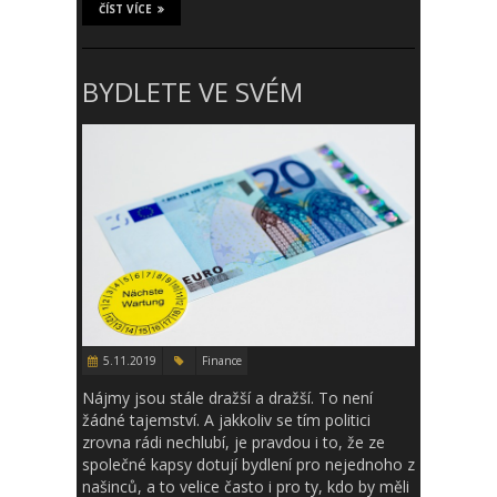
ČÍST VÍCE
BYDLETE VE SVÉM
5.11.2019
Finance
Nájmy jsou stále dražší a dražší. To není
žádné tajemství. A jakkoliv se tím politici
zrovna rádi nechlubí, je pravdou i to, že ze
společné kapsy dotují bydlení pro nejednoho z
našinců, a to velice často i pro ty, kdo by měli