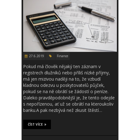
27.6.2019
Finance
Pokud má člověk nějaký ten záznam v
registrech dlužníků nebo příliš nízké příjmy,
má jen mizivou naději na to, že vzbudí
kladnou odezvu u poskytovatelů půjček,
pokud se na ně obrátí se žádostí o peníze.
Daleko pravděpodobnější je, že tento odejde
s nepořízenou, ať už se obrátí na kteroukoliv
banku.A pak nezbývá než zkusit štěstí…
ČÍST VÍCE