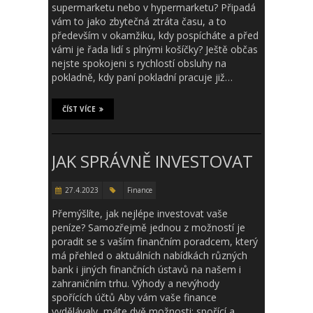
supermarketu nebo v hypermarketu? Připadá
vám to jako zbytečná ztráta času, a to
především v okamžiku, kdy pospícháte a před
vámi je řada lidí s plnými košíčky? Ještě občas
nejste spokojeni s rychlostí obsluhy na
pokladně, kdy paní pokladní pracuje již…
ČÍST VÍCE
JAK SPRÁVNĚ INVESTOVAT
27.4.2023
Finance
Přemýšlíte, jak nejlépe investovat vaše
peníze? Samozřejmě jednou z možností je
poradit se s vaším finančním poradcem, který
má přehled o aktuálních nabídkách různých
bank i jiných finančních ústavů na našem i
zahraničním trhu. Výhody a nevýhody
spořících účtů Aby vám vaše finance
vydělávaly, máte dvě možnosti: spořící a