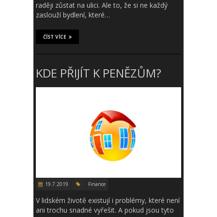
raději zůstat na ulici. Ale to, že si ne každý
zaslouží bydlení, které…
ČÍST VÍCE
KDE PŘIJÍT K PENĚZŮM?
19.7.2019
Finance
V lidském životě existují i problémy, které není
ani trochu snadné vyřešit. A pokud jsou tyto