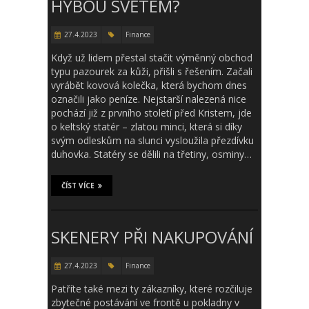
HÝBOU SVĚTEM?
27.4.2023
Finance
Když už lidem přestal stačit výměnný obchod
typu pazourek za kůži, přišli s řešením. Začali
vyrábět kovová kolečka, která bychom dnes
označili jako peníze. Nejstarší nalezená nice
pochází již z prvního století před Kristem, jde
o keltský statér – zlatou minci, která si díky
svým odleskům na slunci vysloužila přezdívku
duhovka. Statéry se dělili na třetiny, osminy…
ČÍST VÍCE
SKENERY PŘI NAKUPOVÁNÍ
27.4.2023
Finance
Patříte také mezi ty zákazníky, které rozčiluje
zbytečné postávání ve frontě u pokladny v