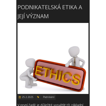
PODNIKATELSKÁ ETIKA A
JEJÍ VÝZNAM
25.2.2025
Podnikání
V první řadě je důležité vysvětlit tři základní