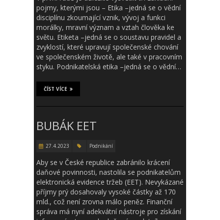
pojmy, kterými jsou – Etika –jedná se o vědní
disciplínu zkoumající vznik, vývoj a funkci
morálky, mravní význam a vztah člověka ke
světu. Etiketa –jedná se o soustavu pravidel a
zvyklostí, které upravují společenské chování
ve společenském životě, ale také v pracovním
styku. Podnikatelská etika –jedná se o vědní…
ČÍST VÍCE
BUBÁK EET
27.4.2023
Podnikání
Aby se v České republice zabránilo krácení
daňové povinnosti, nastolila se podnikatelům
elektronická evidence tržeb (EET). Nevykázané
příjmy prý dosahovaly vysoké částky až 170
mld., což není zrovna málo peněz. Finanční
správa má nyní adekvátní nástroje pro získání