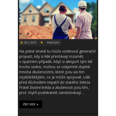
28.2.2025
Podnikání
Na jedné straně tu může vzniknout generační
propast, kdy si lidé přestávají rozumět,
v opačném případě, když si alespoň tým lidí
trochu sedne, mohou se vzájemně doplnit
mnoha zkušenostmi, které jsou asi tím
nejdůležitějším, co je může spojovat. Lidé
před důchodem nepatří do starého železa
Právě životní kréda a zkušenosti jsou tím,
proč chytří podnikatelé zaměstnávají…
ČÍST VÍCE