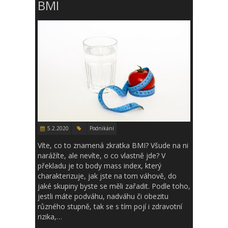
BMI
5.2.2020
Podnikání
Víte, co to znamená zkratka BMI? Všude na ni
narážíte, ale nevíte, o co vlastně jde? V
překladu je to body mass index, který
charakterizuje, jak jste na tom váhově, do
jaké skupiny byste se měli zařadit. Podle toho,
jestli máte podváhu, nadváhu či obezitu
různého stupně, tak se s tím pojí i zdravotní
rizika,…