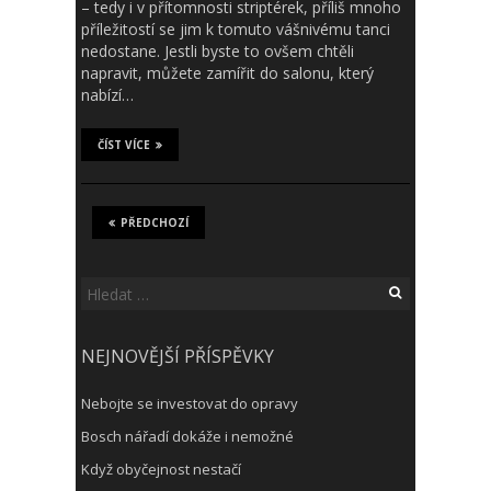
– tedy i v přítomnosti striptérek, příliš mnoho
příležitostí se jim k tomuto vášnivému tanci
nedostane. Jestli byste to ovšem chtěli
napravit, můžete zamířit do salonu, který
nabízí…
ČÍST VÍCE
PŘEDCHOZÍ
Vyhledávání
NEJNOVĚJŠÍ PŘÍSPĚVKY
Nebojte se investovat do opravy
Bosch nářadí dokáže i nemožné
Když obyčejnost nestačí