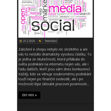
25.2.2020
Podnikání
Založení e-shopu nebylo nic složitého a ani
vás to nestálo dramaticky vysokou částku. To
je jedna ze skutečností, která přilákala do
světa podnikání na internetu nejen vás, ale i
řadu dalších, kteří jsou vám dnes konkurencí.
Každý, kdo se věnuje soukromému podnikání
touží nejen po finanční svobodě, ale i po
možnosti lépe skloubit pracovní povinnosti…
ČÍST VÍCE