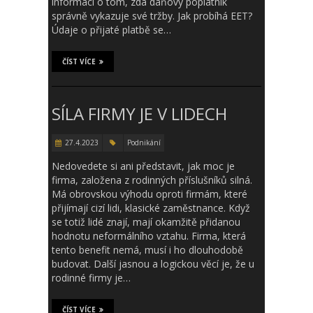
informací o tom, zda daňový poplatník
správně vykazuje své tržby. Jak probíhá EET?
Údaje o přijaté platbě se…
ČÍST VÍCE
SÍLA FIRMY JE V LIDECH
27.4.2023
Podnikání
Nedovedete si ani představit, jak moc je
firma, založena z rodinných příslušníků silná.
Má obrovskou výhodu oproti firmám, které
přijímají cizí lidi, klasické zaměstnance. Když
se totiž lidé znají, mají okamžitě přidanou
hodnotu neformálního vztahu. Firma, která
tento benefit nemá, musí i ho dlouhodobě
budovat. Další jasnou a logickou věcí je, že u
rodinné firmy je…
ČÍST VÍCE