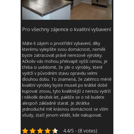
Pro všechny zájemce o kvalitní vybavení
Máte-li zájem o prvotřídní vybavení, díky
kterému vylepšíte svou domácnost, neměli
byste zatracovat právě nerezové výrobky.
Ačkoliv vás mohou překvapit vyšší cenou, je
třeba si uvědomit, že jde o výrobky, které
vydrží v původním stavu opravdu velmi
dlouhou dobu. To znamená, že zatímco méně
kvalitní výrobky byste museli po krátké době
kupovat znovu, tyto kvalitnější z nerezu vydrží
i několik desítek let, pakliže se o ně budete
alespoň základně starat. Je zkrátka
jednoduché mít krásnou domácnost se vším
všudy, stačí jenom vědět, kde nakupovat.
4.4/5 - (8 votes)