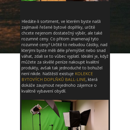
Hledáte-li sortiment, ve kterém byste našli
zajímavě řešené bytové doplňky, určitě
chcete nejenom dostatečný výběr, ale také
rozumné ceny. Co přitom znamenají tyto
rozumné ceny? Určitě to nebudou částky, nad
kterými byste měli déle přemýšlet nebo snad
váhat, zdali se to vůbec vyplatí. Ideální je, když
můžete za skvělé peníze nakoupit kvalitní
produkty, avšak tak jednoduché to bohužel
není nikde. Naštěstí existuje
KOLEKCE
BYTOVÝCH DOPLŇKŮ BALL-LINE
, která
dokáže zaujmout nejednoho zájemce o
kvalitně vybavení obydlí.