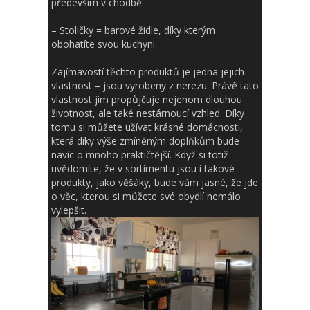
především v chodbě
–
Stoličky
= barové židle, díky kterým
obohatíte svou kuchyni
Zajímavostí těchto produktů je jedna jejich
vlastnost – jsou vyrobeny z nerezu. Právě tato
vlastnost jim propůjčuje nejenom dlouhou
životnost, ale také nestárnoucí vzhled. Díky
tomu si můžete užívat krásné domácnosti,
která díky výše zmíněným doplňkům bude
navíc o mnoho praktičtější. Když si totiž
uvědomíte, že v sortimentu jsou i takové
produkty, jako věšáky, bude vám jasné, že jde
o věc, kterou si můžete své obydlí nemálo
vylepšit.