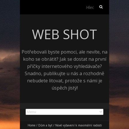
Vyhledávání
WEB SHOT
Potřebovali byste pomoci, ale nevíte, na
koho se obrátit? Jak se dostat na první
příčky internetového vyhledávače?
Snadno, publikujte u nás a rozhodně
nebudete litovat, protože s námi je
úspěch jistý!
Home
/
Dům a byt
/
Nové vybavení k maximální radosti