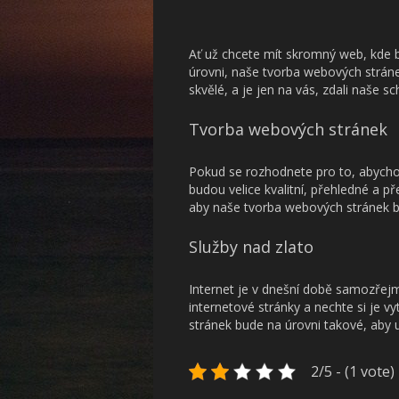
Ať už chcete mít skromný web, kde 
úrovni, naše tvorba webových stráne
skvělé, a je jen na vás, zdali naše sc
Tvorba webových stránek
Pokud se rozhodnete pro to, abychom
budou velice kvalitní, přehledné a p
aby naše
tvorba webových stránek
b
Služby nad zlato
Internet je v dnešní době samozřejm
internetové stránky a nechte si je v
stránek bude na úrovni takové, aby us
2/5 - (1 vote)