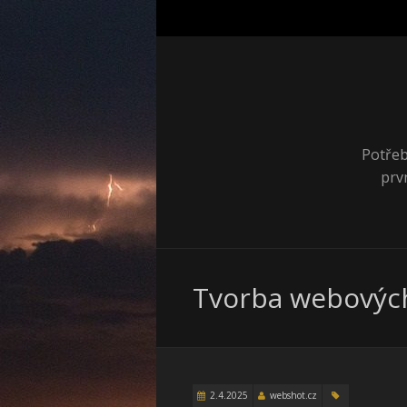
Potřeb
prv
Tvorba webovýc
2.4.2025
webshot.cz