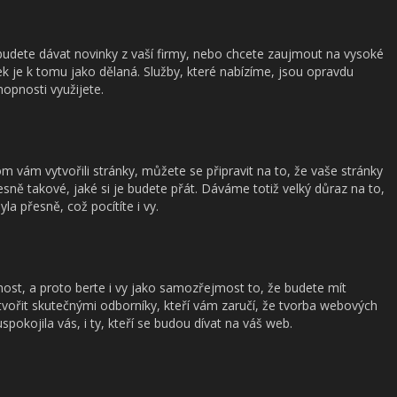
budete dávat novinky z vaší firmy, nebo chcete zaujmout na vysoké
k je k tomu jako dělaná. Služby, které nabízíme, jsou opravdu
hopnosti využijete.
 vám vytvořili stránky, můžete se připravit na to, že vaše stránky
řesně takové, jaké si je budete přát. Dáváme totiž velký důraz na to,
yla přesně, což pocítíte i vy.
ost, a proto berte i vy jako samozřejmost to, že budete mít
ytvořit skutečnými odborníky, kteří vám zaručí, že tvorba webových
pokojila vás, i ty, kteří se budou dívat na váš web.