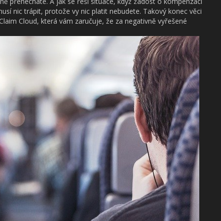
čně přenecháte. A jak se řeší situace, když žádost o kompenzaci
í nic trápit, protože vy nic platit nebudete. Takový konec věci
Claim Cloud, která vám zaručuje, že za negativně vyřešené