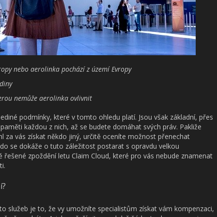
Evropy nebo aerolinka pochází z území Evropy
diny
terou nemůže aerolinka ovlivnit
ediné podmínky, které v tomto ohledu platí. Jsou však základní, přes
t paměti každou z nich, až se budete domáhat svých práv. Pakliže
l za vás získat někdo jiný, určitě oceníte možnost přenechat
o se dokáže o tuto záležitost postarat s opravdu velkou
ně řešené zpoždění letu
Claim Cloud
, které pro vás nebude znamenat
i.
í?
o služeb je to, že vy umožníte specialistům získat vám kompenzaci,