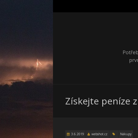
Potřeb
prv
Získejte peníze 
3.6.2019
webshot.cz
Nákupy