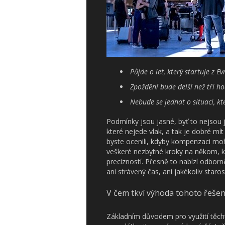
Půjde o let, který startuje z 
Zpoždění bude delší než tři ho
Nebude se jednat o situaci, k
Podmínky jsou jasné, byť to nejsou j
které nejede vlak, a tak je dobré mí
byste ocenili, kdyby kompenzaci moh
veškeré nezbytné kroky na někom, kd
precizností. Přesně to nabízí odbor
ani strávený čas, ani jakékoliv starost
V čem tkví výhoda tohoto řešen
Základním důvodem pro využití těcht