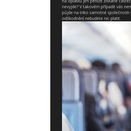
na oplátku jim peníze získané částe
nevyjde? V takovém případě vás nemus
půjde na triko samotné společnosti 
odškodnění nebudete nic platit.