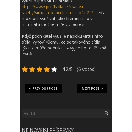
využít aspoň
virtuální sídlo
https://www.profisidla.cz/cs/nase-
sluzby/virtualni-kancelar-a-sidlo/a-21/
. Tedy
možnost využívat jako firemní sídlo v
minimální možné míře cizí adresu.
Když podnikatel využije nabídku virtuálního
sídla, vyhoví všemu, co se takového sídla
týká, a může podnikat. A vyjde ho to úžasně
levně.
4.2/5 - (6 votes)
PREVIOUS POST
NEXT POST
Vyhledávání
NEJNOVĚJŠÍ PŘÍSPĚVKY