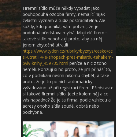
Firemní sídlo může někdy vypadat jako
pouhopouhá ozdoba firmy, nemající nijak
zvláštní význam a tudíž postradatelná. Ale
každý, kdo podniká, vám potvrdí, že je
podobná představa mylná. Majitelé firem si
takové sídlo nepořizují proto, aby za něj
jenom zbytečně utratili
https://www.tyden.cz/rubriky/byznys/cesko/ce
si-utratili-v-e-shopech-pres-miliardu-tahakem-
byly-knihy_459735.html
peníze a nic z toho
neměli. Pořizují si ho proto, že jim přináší to,
co v podnikání nesmí nikomu chybět, a také
proto, že je to po nich automaticky
vyžadováno už při registraci firem.
Představte
si takové firemní sídlo. Jdete kolem něj a co
vás napadne? Že je ta firma, podle vzhledu a
adresy onoho sídla soudě, dobrá nebo
pochybná.