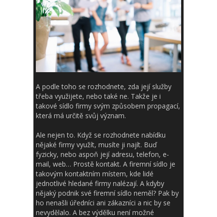
A podle toho se rozhodnete, zda její služby
třeba využijete, nebo také ne. Takže je i
takové sídlo firmy svým způsobem propagací,
která má určitě svůj význam.
Ale nejen to. Když se rozhodnete nabídku
nějaké firmy využít, musíte ji najít. Buď
fyzicky, nebo aspoň její adresu, telefon, e-
mail, web… Prostě kontakt. A firemní sídlo je
takovým kontaktním místem, kde lidé
jednotlivé hledané firmy nalézají. A kdyby
nějaký podnik své firemní sídlo neměl? Pak by
ho nenašli úředníci ani zákazníci a nic by se
nevydělalo. A bez výdělku není možné