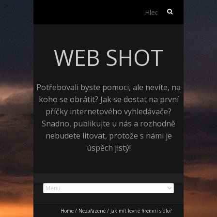
Vyhledávání
WEB SHOT
Potřebovali byste pomoci, ale nevíte, na
koho se obrátit? Jak se dostat na první
příčky internetového vyhledávače?
Snadno, publikujte u nás a rozhodně
nebudete litovat, protože s námi je
úspěch jistý!
Home
/
Nezařazené
/
Jak mít levné firemní sídlo?