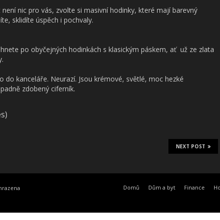
není nic pro vás, zvolte si masivní hodinky, které mají barevný
íte, sklidíte úspěch i pochvaly.
 sáhnete po obyčejných hodinkách s klasickým páskem, ať už ze zlata
y.
ebo do kanceláře. Neurazí. Jsou krémové, světlé, moc hezké
padně zdobený ciferník.
es)
NEXT POST
Domů
Dům a byt
Finance
H
yhrazena