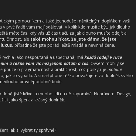
ktickým pomocníkem a také jednoduše měnitelným doplňkem vaší
a v prvé řadě vám mají sdělovat, v kolik kde musíte být, jak dlouho
ještě máte čas, kdy vás už čas tlačí, za jak dlouho musíte odejít a
mtu činnost, ale
také mohou říkat, že jste dáma, že jste
 luxus
, případně že jste pořád ještě mladá a nevinná žena.
 rychlá jako nespoutaná a uspěchaná, má
každá raději v ruce
zením a řekne vám víc než jenom datum a čas
. Ovšem mobily se
e pouze o pragmatičnost a praktičnost, což poskytuje
mobilní
 o to, jak to vypadá. A smartphone těžko považujete za doplněk svého
k zanedlouho pravděpodobně bude.
o době jistě křivdí a mnoho lidí na ně zapomíná. Neprávem. Design,
žit i jako šperk a krásný doplněk.
všem jak si vybrat ty správné?