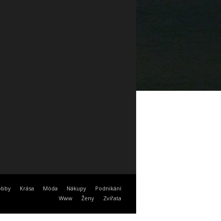
obby
Krása
Móda
Nákupy
Podnikání
Www
Ženy
Zvířata