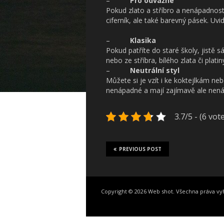
–
Pro odvážné
Pokud zlato a stříbro a nenápadnost 
ciferník, ale také barevný pásek. Uvid
–
Klasika
Pokud patříte do staré školy, jistě
nebo ze stříbra, bílého zlata či platin
–
Neutrální styl
Můžete si je vzít i ke koktejlkám n
nenápadné a mají zajímavě ale nená
3.7/5 - (6 vot
PREVIOUS POST
Copyright © 2026 Web shot. Všechna práva v