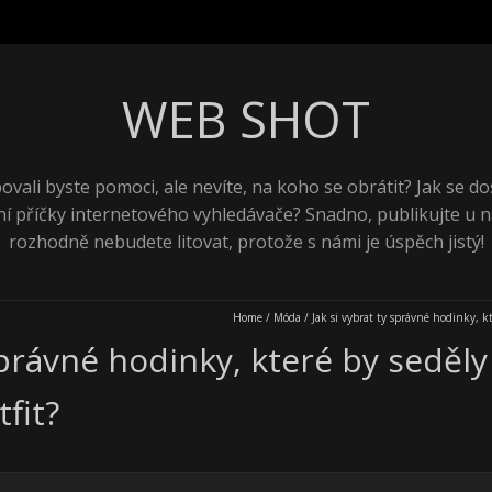
WEB SHOT
ovali byste pomoci, ale nevíte, na koho se obrátit? Jak se do
ní příčky internetového vyhledávače? Snadno, publikujte u n
rozhodně nebudete litovat, protože s námi je úspěch jistý!
Home
/
Móda
/
Jak si vybrat ty správné hodinky, kt
 správné hodinky, které by seděl
tfit?