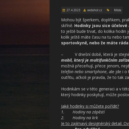
27.4.2023
webshot.cz
Móda
Mohou být šperkem, doplňkem, pra
skříně.
Hodinky jsou sice účelové
to ještě bude trvat, do kolika hodin 
kolik ještě máte času na tu nebo ta
sportovkyně, nebo že máte ráda
– V dnešní době, která je stejně
mobil, který je multifunkčním zaří
možná přeceňují, přece jenom, nejd
telefon nebo smartphone
, ale jde i
outfitu, ačkoli je pravda, že to ta
Hodinkám se v této generaci a v tét
který hodinky poskytují, může poslou
Jaké hodinky si můžete pořídit?
1.
Hodiny na zápěstí
2.
Hodiny na krk
Je to zajímavý designérský detail. O