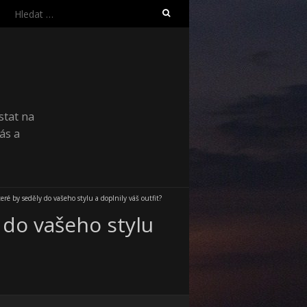
Vyhledávání
stat na
ás a
eré by seděly do vašeho stylu a doplnily váš outfit?
y do vašeho stylu