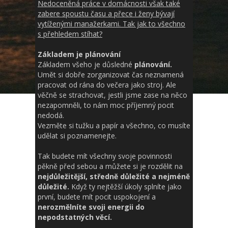
Nedoceněná práce v domácnosti však také
zabere spoustu času a přece i ženy bývají
vytíženými manažerkami. Tak jak to všechno
s přehledem stíhat?
Základem je plánování
Základem všeho je důsledné
plánování.
Umět si dobře zorganizovat čas neznamená
pracovat od rána do večera jako stroj. Ale
věčně se strachovat, jestli jsme zase na něco
nezapomněli, to nám moc příjemný pocit
nedodá.
Vezměte si tužku a papír a všechno, co musíte
udělat si poznamenejte.
Tak budete mít všechny svoje povinnosti
pěkně před sebou a můžete si je rozdělit na
nejdůležitější, středně důležité a nejméně
důležité.
Když ty nejtěžší úkoly splníte jako
první, budete mít pocit uspokojení a
nerozmělníte svoji energii do
nepodstatných věcí.