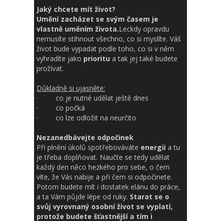
Jaký chcete mít život?
Umění zacházet se svým časem je
vlastně uměním života.
Leckdy opravdu
nemusíte stihnout všechno, co si myslíte. Váš
život bude vypadat podle toho, co si v něm
vyhradíte jako
prioritu
a tak jej také budete
prožívat.
Důkladně si ujasněte:
· co je nutné udělat ještě dnes
· co počká
· co lze odložit na neurčito
Nezanedbávejte odpočinek
Při plnění úkolů spotřebováváte
energii
a tu
je třeba doplňovat. Naučte se tedy udělat
každý den něco hezkého pro sebe, o čem
víte, že Vás nabije a při čem si odpočinete.
Potom budete mít i dostatek elánu do práce,
a ta Vám půjde lépe od ruky.
Starat se o
svůj vyrovnaný osobní život se vyplatí,
protože budete šťastnější a tím i