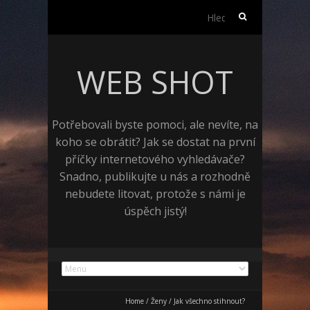
Vyhledávání
WEB SHOT
Potřebovali byste pomoci, ale nevíte, na
koho se obrátit? Jak se dostat na první
příčky internetového vyhledávače?
Snadno, publikujte u nás a rozhodně
nebudete litovat, protože s námi je
úspěch jistý!
Home
/
Ženy
/
Jak všechno stihnout?