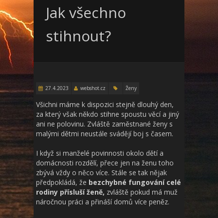
Jak všechno
stihnout?
27.4.2023
webshot.cz
Ženy
Všichni máme k dispozici stejně dlouhý den,
za který však někdo stihne spoustu věcí a jiný
ani ne polovinu. Zvláště zaměstnané ženy s
malými dětmi neustále svádějí boj s časem.
I když si manželé povinnosti okolo dětí a
domácnosti rozdělí, přece jen na ženu toho
zbývá vždy o něco více. Stále se tak nějak
předpokládá, že
bezchybné fungování celé
rodiny přísluší ženě,
zvláště pokud má muž
náročnou práci a přináší domů více peněz.