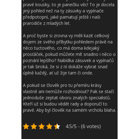
pravé kousky, to je panečku věc! To je docela
jiný pohled než na ty zásuvky a vypínače
předpotopní, jaké pamatují ještě i naši
prarodiče z mladých let.
A proč byste si zrovna vy měli kazit celkový
dojem ze svého příbytku pohledem právě na
něco tuctového, co má doma kdejaký
prosťáček, pokud můžete mít snadno i něco o
poznání lepšího? Nabídka zásuvek a vypínačů
je tak široká, že si z ní dokáže vybrat snad
úplně každý, ať už žije tam či onde.
A pokud se člověk pro tu přemíru krásy
vlastně ani nemůže rozhodnout? Pak se stačí
jednoduše zeptat oboru znalých specialistů.
Kteří už si budou vědět rady a doporučí to
pravé. Aby byl člověk na samém vrcholu blaha.
4.5/5 - (6 votes)