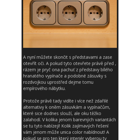
A nyní můžete skončit s představami a zase
otevřít oči. A pokud tyto otevřete právě před
,
rázem je pryč ona pachuť z představy bílého
hranatého vypínače a podobné zásuvky s
rozdvojkou uprostřed dejme tomu
empírového nábytku.
Protože právě tady vidíte i více než zdařilé
alternativy k oněm zásuvkám a vypínačům,
které sice dodnes slouží, ale oku těžko
zalahodí. V kolika jenom barevných variantách
se tu tyto nabízejí! Kolik zajímavých řešení
vám jenom může unica color nabídnout! A
pokud se pro ten který interiér vyberou ty