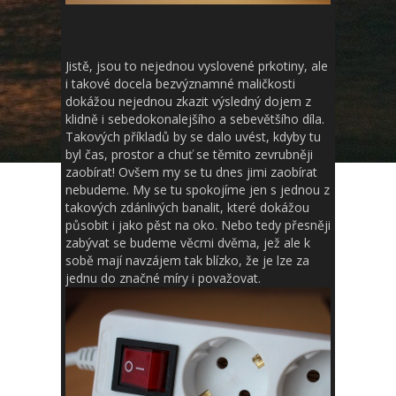
Jistě, jsou to nejednou vyslovené prkotiny, ale
i takové docela bezvýznamné maličkosti
dokážou nejednou zkazit výsledný dojem z
klidně i sebedokonalejšího a sebevětšího díla.
Takových příkladů by se dalo uvést, kdyby tu
byl čas, prostor a chuť se těmito zevrubněji
zaobírat! Ovšem my se tu dnes jimi zaobírat
nebudeme. My se tu spokojíme jen s jednou z
takových zdánlivých banalit, které dokážou
působit i jako pěst na oko. Nebo tedy přesněji
zabývat se budeme věcmi dvěma, jež ale k
sobě mají navzájem tak blízko, že je lze za
jednu do značné míry i považovat.