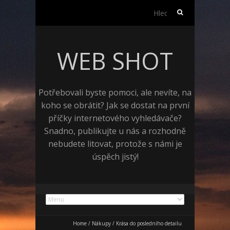
Vyhledávání
WEB SHOT
Potřebovali byste pomoci, ale nevíte, na
koho se obrátit? Jak se dostat na první
příčky internetového vyhledávače?
Snadno, publikujte u nás a rozhodně
nebudete litovat, protože s námi je
úspěch jistý!
Home
/
Nákupy
/
Krása do posledního detailu