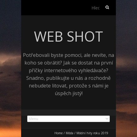
Vyhledávání
WEB SHOT
Potřebovali byste pomoci, ale nevíte, na
koho se obrátit? Jak se dostat na první
příčky internetového vyhledávače?
Snadno, publikujte u nás a rozhodně
nebudete litovat, protože s námi je
úspěch jistý!
Home
/
Móda
/
Módní hity roku 2019