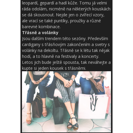
leopardí, gepardí a hadí kůže. Tomu já velmi
ráda odolám, nicméně na některých kouskách
se dá skousnout. Nejde jen o zvířecí vzory,
ale vrací se také puntíky, proužky a různé
barevné kombinace.
Třásně a volánky
Jsou dalším trendem této sezóny. Především
cardigany s třásňovým zakončením a svetry s
volánky na dekoltu. Třásně se k létu tak nějak
hodí, a to hlavně na festivaly a koncerty.
Letos jich bude ještě spousta, tak neváhejte a
kupte si jeden kousek s třásněmi.