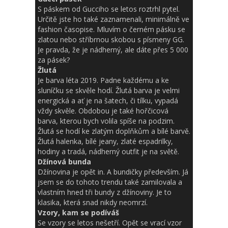
S páskem od Gucciho se letos roztrhl pytel.
Určitě jste ho také zaznamenali, minimálně ve
fashion časopise. Mluvím o černém pásku se
zlatou nebo stříbrnou skobou s písmeny GG.
Je pravda, že je nádherný, ale dáte přes 5 000
za pásek?
Žlutá
Je barva léta 2019. Padne každému a ke
sluníčku se skvěle hodí. Žlutá barva je velmi
energická a ať je na šatech, či tílku, vypadá
vždy skvěle. Obdobou je také hořčicová
barva, kterou bych volila spíše na podzim.
Žlutá se hodí ke zlatým doplňkům a bílé barvě.
Žlutá halenka, bílé jeany, zlaté espadrilky,
hodiny a tradá, nádherný outfit je na světě.
Džínová bunda
Džínovina je opět in. A bundičky především. Já
jsem se do tohoto trendu také zamilovala a
vlastním hned tři bundy z džínoviny. Je to
klasika, která snad nikdy neomrzí.
Vzory, kam se podíváš
Se vzory se letos nešetří. Opět se vrací vzor