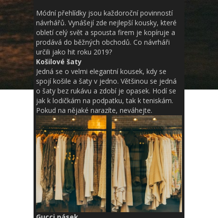
Módní přehlídky jsou každoroční povinností
návrhářů. Vynášejí zde nejlepší kousky, které
obletí celý svět a spousta firem je kopíruje a
prodává do běžných obchodů. Co návrháři
určili jako hit roku 2019?
Košilové šaty
Jedná se o velmi elegantní kousek, kdy se
spojí košile a šaty v jedno. Většinou se jedná
o šaty bez rukávu a zdobí je opasek. Hodí se
jak k lodičkám na podpatku, tak k teniskám.
Pokud na nějaké narazíte, neváhejte.
Gucci pásek