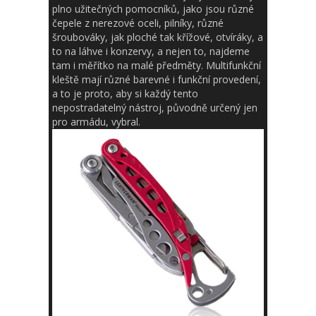
plno užitečných pomocníků, jako jsou různé
čepele z nerezové oceli, pilníky, různé
šroubováky, jak ploché tak křížové, otvíráky, a
to na láhve i konzervy, a nejen to, najdeme
tam i měřítko na malé předměty.
Multifunkční
kleště
mají různé barevné i funkční provedení,
a to je proto, aby si každý tento
nepostradatelný nástroj, původně určený jen
pro armádu, vybral.