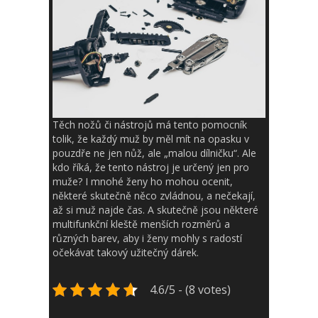
Těch nožů či nástrojů má tento pomocník
tolik, že každý muž by měl mít na opasku v
pouzdře ne jen nůž, ale „malou dílničku“. Ale
kdo říká, že tento nástroj je určený jen pro
muže? I mnohé ženy ho mohou ocenit,
některé skutečně něco zvládnou, a nečekají,
až si muž najde čas. A skutečně jsou některé
multifunkční kleště menších rozměrů a
různých barev, aby i ženy mohly s radostí
očekávat takový užitečný dárek.
4.6/5 - (8 votes)