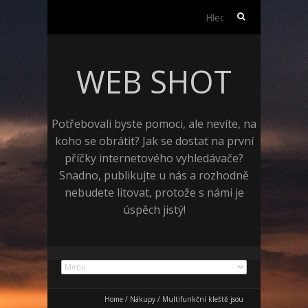
Vyhledávání
WEB SHOT
Potřebovali byste pomoci, ale nevíte, na
koho se obrátit? Jak se dostat na první
příčky internetového vyhledávače?
Snadno, publikujte u nás a rozhodně
nebudete litovat, protože s námi je
úspěch jistý!
Home
/
Nákupy
/
Multifunkční kleště jsou