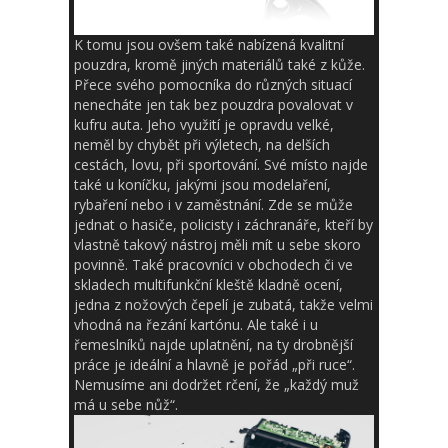
K tomu jsou ovšem také nabízená kvalitní
pouzdra, kromě jiných materiálů také z kůže.
Přece svého pomocníka do různých situací
nenecháte jen tak bez pouzdra povalovat v
kufru auta. Jeho využití je opravdu velké,
neměl by chybět při výletech, na delších
cestách, lovu, při sportování. Své místo najde
také u koníčku, jakými jsou modelaření,
rybaření nebo i v zaměstnání. Zde se může
jednat o hasiče, policisty i záchranáře, kteří by
vlastně takový nástroj měli mít u sebe skoro
povinně. Také pracovníci v obchodech či ve
skladech multifunkční kleště kladně ocení,
jedna z nožových čepelí je zubatá, takže velmi
vhodná na řezání kartónu. Ale také i u
řemeslníků najde uplatnění, na ty drobnější
práce je ideální a hlavně je pořád „při ruce“.
Nemusíme ani dodržet rčení, že „každý muž
má u sebe nůž“.