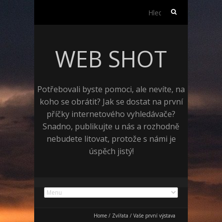
Vyhledávání
WEB SHOT
Potřebovali byste pomoci, ale nevíte, na
koho se obrátit? Jak se dostat na první
příčky internetového vyhledávače?
Snadno, publikujte u nás a rozhodně
nebudete litovat, protože s námi je
úspěch jistý!
Home
/
Zvířata
/
Vaše první výstava