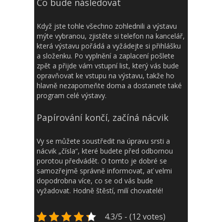
Co bude následovat
Když jste tohle všechno zohlednili a výstavu
mýte vybranou, zjistěte si telefon na kancelář,
která výstavu pořádá a vyžádejte si přihlášku
a složenku. Po vyplnění a zaplacení pošlete
zpět a přijde vám vstupní list, který vás bude
opravňovat ke vstupu na výstavu, takže ho
hlavně nezapomeňte doma a dostanete také
program celé výstavy.
Papírování končí, začíná nácvik
Vy se můžete soustředit na úpravu srsti a
nácvik „čísla“, které budete před odbornou
porotou předvádět. O tomto je dobré se
samozřejmě správně informovat, ať velmi
dopodrobna více, co se od vás bude
vyžadovat. Hodně štěstí, milí chovatelé!
4.3/5 - (12 votes)