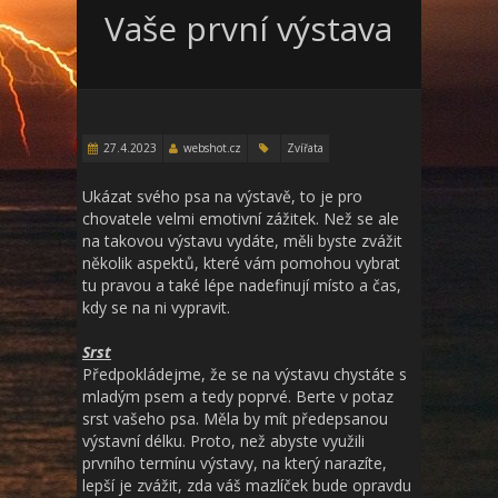
Vaše první výstava
27.4.2023
webshot.cz
Zvířata
Ukázat svého psa na výstavě, to je pro
chovatele velmi emotivní zážitek. Než se ale
na takovou výstavu vydáte, měli byste zvážit
několik aspektů, které vám pomohou vybrat
tu pravou a také lépe nadefinují místo a čas,
kdy se na ni vypravit.
Srst
Předpokládejme, že se na výstavu chystáte s
mladým psem a tedy poprvé. Berte v potaz
srst vašeho psa. Měla by mít předepsanou
výstavní délku. Proto, než abyste využili
prvního termínu výstavy, na který narazíte,
lepší je zvážit, zda váš mazlíček bude opravdu