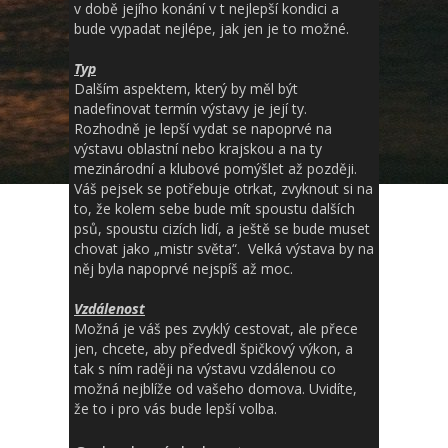
v době jejího konání v t nejlepší kondici a
bude vypadat nejlépe, jak jen je to možné.
Typ
Dalším aspektem, který by měl být
nadefinovat termín výstavy je její ty.
Rozhodně je lepší vydat se napoprvé na
výstavu oblastní nebo krajskou a na ty
mezinárodní a klubové pomýšlet až později.
Váš pejsek se potřebuje otrkat, zvyknout si na
to, že kolem sebe bude mít spoustu dalších
psů, spoustu cizích lidí, a ještě se bude muset
chovat jako „mistr světa“. Velká výstava by na
něj byla napoprvé nejspíš až moc.
Vzdálenost
Možná je váš pes zvyklý cestovat, ale přece
jen, chcete, aby předvedl špičkový výkon, a
tak s ním raději na výstavu vzdálenou co
možná nejblíže od vašeho domova. Uvidíte,
že to i pro vás bude lepší volba.