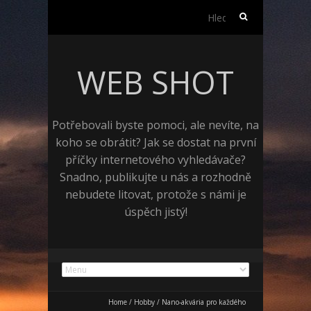
Vyhledávání
WEB SHOT
Potřebovali byste pomoci, ale nevíte, na
koho se obrátit? Jak se dostat na první
příčky internetového vyhledávače?
Snadno, publikujte u nás a rozhodně
nebudete litovat, protože s námi je
úspěch jistý!
Home
/
Hobby
/
Nano-akvária pro každého