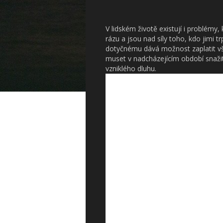
V lidském životě existují i problémy,
rázu a jsou nad síly toho, kdo jimi t
dotyčnému dává možnost zaplatit vše
muset v nadcházejícím období snažit
vzniklého dluhu.