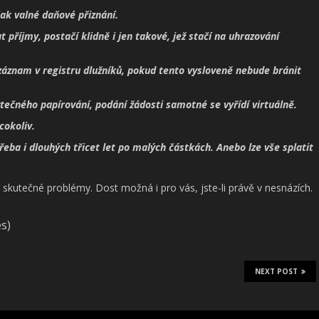
ak valné daňové přiznání.
 příjmy, postačí klidně i jen takové, jež stačí na uhrazování
záznam v registru dlužníků, pokud tento vysloveně nebude bránit
ytečného papírování, podání žádosti samotné se vyřídí virtuálně.
cokoliv.
řeba i dlouhých třicet let po malých částkách. Anebo lze vše splatit
í skutečné problémy. Dost možná i pro vás, jste-li právě v nesnázích.
es)
NEXT POST