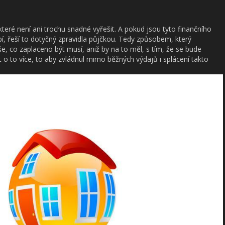
 které není ani trochu snadné vyřešit. A pokud jsou tyto finančního
rpí, řeší to dotyčný zpravidla půjčkou. Tedy způsobem, který
, co zaplaceno být musí, aniž by na to měl, s tím, že se bude
 o to více, to aby zvládnul mimo běžných výdajů i splácení takto