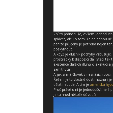
Zní to jednoduše, ovšem jednoduch
splácet, ale i o tom, že nejednou už
peníze půjčeny je potřeba nejen ten,
poskytnout.
A když je dlužník pochyby vzbuzující
prostředky k dispozici dal. Stačí tak 
existence dalších dluhů či exekucí 
zamítnuta.
A jak si má člověk v nesnázích počí
Řešení je tu vlastně dost možná i j
dělat nebude. A tím je
americká hypo
Proč právě u ní je jednodušší, ne-li
Je tu hned několik důvodů.