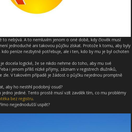
é to nebývá. A to nemluvím jenom o oné době, kdy člověk musí
 není jednoduché ani takovou půjčku získat. Protože k tomu, aby byly
 kdo peníze nezbytně potřebuje, ale i ten, kdo by mu je byl ochoten
, je docela logické, že se nikdo nehrne do toho, aby mu své
třeba i jenom příliš nízké příjmy, záznam v registrech dlužníků,
a je zle. V takovém případě je žádost o půjčku nejednou promptně
nat, aby ho nestihl podobný osud?
en jedno jediné. Tento prostě musí vzít zavděk tím, co mu problémy
téka bez registru
.
 přímo nejjednodušší uspět?