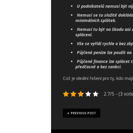
U podnikatelů nemusí být nij
Nemusí se tu složitě dokládat
minimálních splátek.
Nemusí tu být na škodu ani 
splácení.
Vše se vyřídí rychle a bez zb
Půjčené peníze lze použít na 
Půjčené finance lze splácet t
předčasně a bez sankcí.
Což je ideální řešení pro ty, kdo maj
2.7/5 - (3 vot
PREVIOUS POST