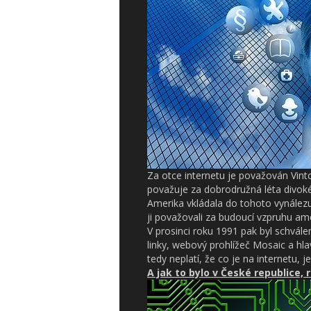
Za otce internetu je považován Vint
považuje za dobrodružná léta divoké
Amerika vkládala do tohoto vynálezu 
ji považovali za budoucí vzpruhu am
V prosinci roku 1991 pak byl schvál
linky, webový prohlížeč Mosaic a hl
tedy neplatí, že co je na internetu,
A jak to bylo v České republice,