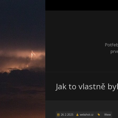
Potřeb
prv
Jak to vlastně b
26.2.2025
webshot.cz
Www