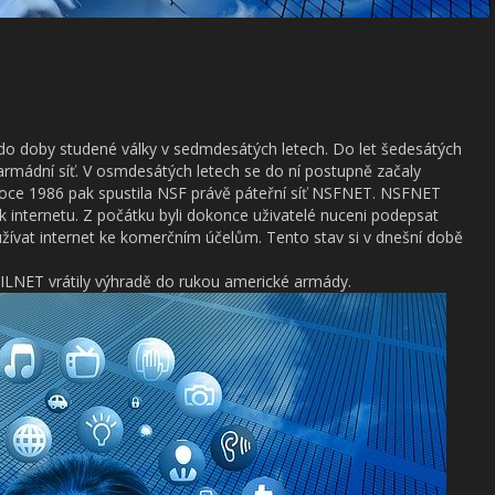
do doby studené války v sedmdesátých letech. Do let šedesátých
armádní síť. V osmdesátých letech se do ní postupně začaly
v roce 1986 pak spustila NSF právě páteřní síť NSFNET. NSFNET
k internetu. Z počátku byli dokonce uživatelé nuceni podepsat
žívat internet ke komerčním účelům. Tento stav si v dnešní době
LNET vrátily výhradě do rukou americké armády.