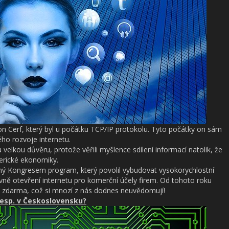
on Cerf, který byl u počátku TCP/IP protokolu. Tyto počátky on sám
ho rozvoje internetu.
velkou důvěru, protože věřili myšlence sdílení informací natolik, že
erické ekonomiky.
ený Kongresem program, který povolil vybudovat vysokorychlostní
avně otevření internetu pro komerční účely firem. Od tohoto roku
 je zdarma, což si mnozí z nás dodnes neuvědomují!
 resp. v Československu?