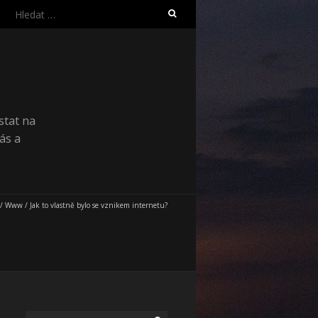
Vyhledávání
stat na
ás a
/
Www
/
Jak to vlastně bylo se vznikem internetu?