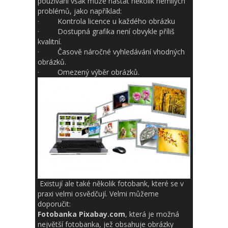
používání však může nastat několik nemilých
problémů, jako například:
· Kontrola licence u každého obrázku
· Dostupná grafika není obvykle příliš
kvalitní.
· Časově náročné vyhledávání vhodných
obrázků.
· Omezený výběr obrázků.
Existují ale také několik fotobank, které se v
praxi velmi osvědčují. Velmi můžeme
doporučit:
Fotobanka Pixabay.com
, která je možná
největší fotobanka, jež obsahuje obrázky