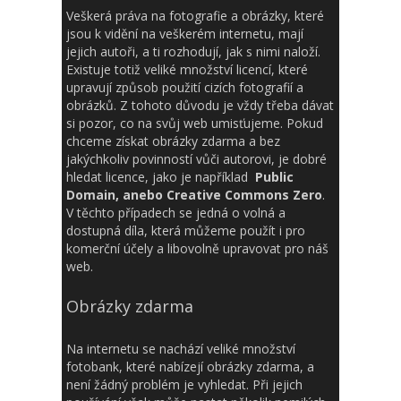
Veškerá práva na fotografie a obrázky, které
jsou k vidění na veškerém internetu, mají
jejich autoři, a ti rozhodují, jak s nimi naloží.
Existuje totiž veliké množství licencí, které
upravují způsob použití cizích fotografií a
obrázků. Z tohoto důvodu je vždy třeba dávat
si pozor, co na svůj web umisťujeme. Pokud
chceme získat obrázky zdarma a bez
jakýchkoliv povinností vůči autorovi, je dobré
hledat licence, jako je například
Public
Domain, anebo Creative Commons Zero
.
V těchto případech se jedná o volná a
dostupná díla, která můžeme použít i pro
komerční účely a libovolně upravovat pro náš
web.
Obrázky zdarma
Na internetu se nachází veliké množství
fotobank, které nabízejí obrázky zdarma, a
není žádný problém je vyhledat. Při jejich