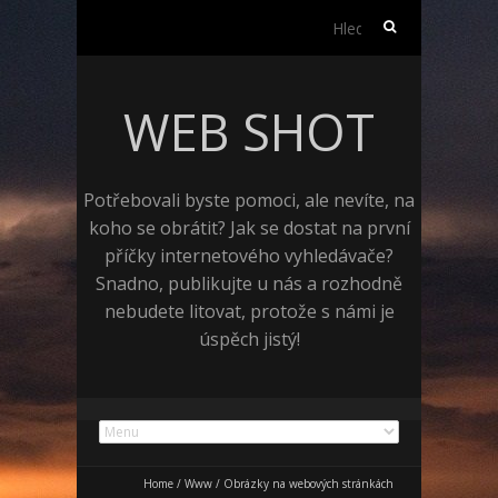
Vyhledávání
WEB SHOT
Potřebovali byste pomoci, ale nevíte, na
koho se obrátit? Jak se dostat na první
příčky internetového vyhledávače?
Snadno, publikujte u nás a rozhodně
nebudete litovat, protože s námi je
úspěch jistý!
Home
/
Www
/
Obrázky na webových stránkách