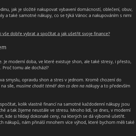
rodinu, jak je složité nakupovat vybavení domácností, oblečení, obuv,
školy a také samotné nákupy, co se týká Vánoc a nakupováním s nimi
 vše dobře vybrat a spočítat a jak ušetřit svoje finance?
tem
e. Je moderní doba, ve které existuje shon, ale také stresy, i přesto,
. Proč tomu ale dochází?
va smyslu, opravdu shon a stres v jednom. Kromě chození do
na síle,
musíme chodit téměř den co den na nákupy
a to především
 spočítat, kolik vlastně financí na samotné každodenní nákupy jsou
é a tak žijeme neustále ve stresu. Mnoho lidí, se dnes, v moderní
, kde si hlídají dokonalé ceny, na kterých se dá výborně ušetřit.
ých nákupů, nám přináší mnohem více výhod, které bychom měli také