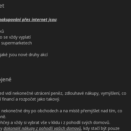
et
nakupování přes internet jsou
:
ků
se vždy vyplatí
v supermarketech
aké jsou nové druhy akcí
ojené
ned vidí nekonečné utrácení peněz, zdlouhavé nákupy, vymýšlení, co
financí a rozpočet jako takový.
it nekonečné dny po obchodech a na místě přemýšlet nad tím, co
bně.
ehčeji a vždy si vybrat vše v klidu i z pohodlí svých domovů.
dy
dokonalé nákupy z pohodlí vašich domovů
, kdy stačí být pouze