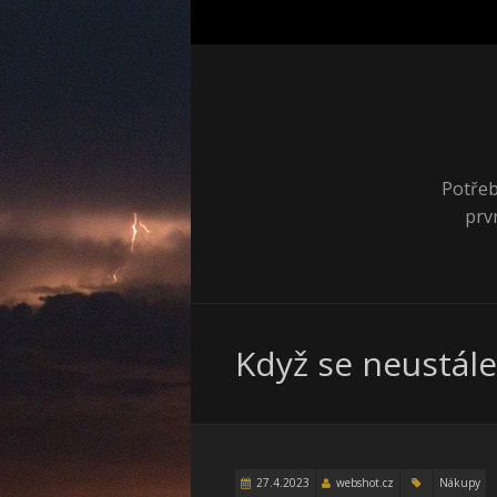
Potřeb
prv
Když se neustále
27.4.2023
webshot.cz
Nákupy