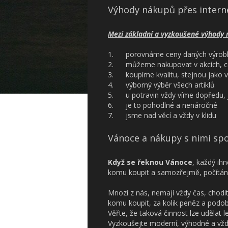
Výhody nákupů přes intern
Mezi základní a vyzkoušené výhody 
1. porovnáme ceny daných výrob
2. můžeme nakupovat v akcích, co 
3. koupíme kvalitu, stejnou jako 
4. výborný výběr všech artiklů
5. u potravin vždy víme dopředu, j
6. je to pohodlné a nenáročné
7. jsme nad věcí a vždy v klidu
Vánoce a nákupy s nimi sp
Když se řeknou Vánoce
, každý ih
komu koupit a samozřejmě, počítání 
Mnozí z nás, nemají vždy čas, chod
komu koupit, za kolik peněz a podo
Věřte, že taková činnost lze udělat l
Vyzkoušejte moderní, výhodné a vž