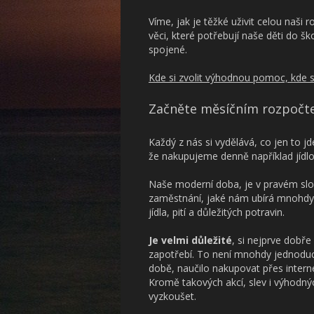
Víme, jak je těžké uživit celou naši 
věci, které potřebují naše děti do 
spojené.
Kde si zvolit výhodnou pomoc, kde si
Začněte měsíčním rozpoč
Každý z nás si vydělává, co jen to jd
že nakupujeme denně například jídlo
Naše moderní doba, je v pravém slo
zaměstnání, jaké nám ubírá mnohdy 
jídla, pití a důležitých potravin.
Je velmi důležité
, si nejprve dobře
zapotřebí. To není mnohdy jednoduch
době, naučilo nakupovat přes internet
Kromě takových akcí, slev i výhodn
vyzkoušet.