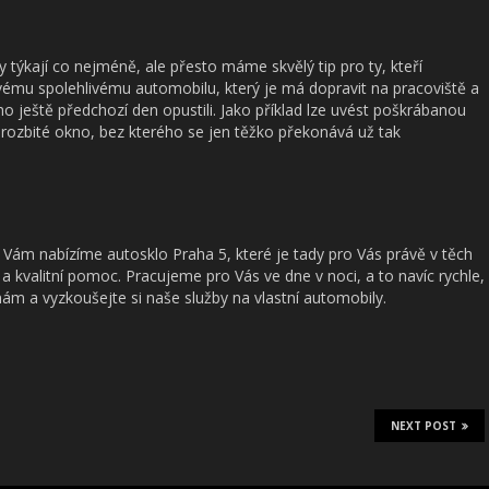
 týkají co nejméně, ale přesto máme skvělý tip pro ty, kteří
vému spolehlivému automobilu, který je má dopravit na pracoviště a
o ještě předchozí den opustili. Jako příklad lze uvést poškrábanou
rozbité okno, bez kterého se jen těžko překonává už tak
to Vám nabízíme
autosklo Praha 5
, které je tady pro Vás právě v těch
a kvalitní pomoc. Pracujeme pro Vás ve dne v noci, a to navíc rychle,
 nám a vyzkoušejte si naše služby na vlastní automobily.
NEXT POST