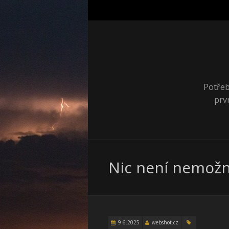
Potřeb
prv
Nic není nemož
9.6.2025
webshot.cz