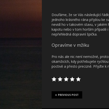
Doufáme, že se Vás následující řádky
jednoho krásného rána přijdou ke s
nevidí ho v takovém stavu, v jakém h
kapotu nebo v tom horším případě i 
nepřehledná dopravní špička.
Opravíme v mžiku
Pro nás ale nic není nemožné, pro
okamžicích, kdy potřebujete rychlou 
poctivě a přesto precizně. Přijďte k
PREVIOUS POST