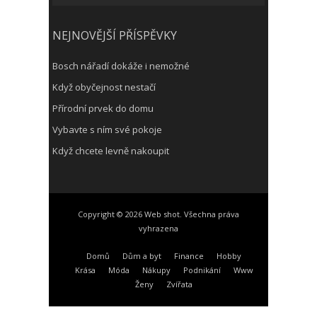
NEJNOVĚJŠÍ PŘÍSPĚVKY
Bosch nářadí dokáže i nemožné
Když obyčejnost nestačí
Přírodní prvek do domu
Vybavte s ním své pokoje
Když chcete levně nakoupit
Copyright © 2026 Web shot. Všechna práva
vyhrazena
Domů
Dům a byt
Finance
Hobby
Krása
Móda
Nákupy
Podnikání
Www
Ženy
Zvířata