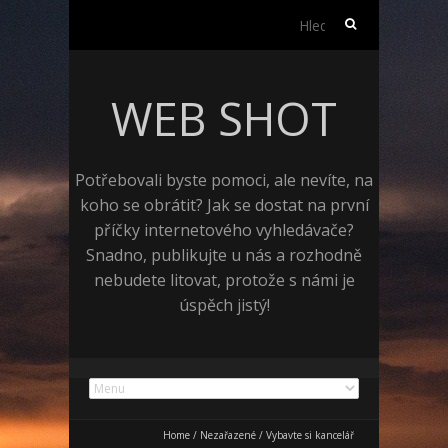
Vyhledávání
WEB SHOT
Potřebovali byste pomoci, ale nevíte, na
koho se obrátit? Jak se dostat na první
příčky internetového vyhledávače?
Snadno, publikujte u nás a rozhodně
nebudete litovat, protože s námi je
úspěch jistý!
Home
/
Nezařazené
/
Vybavte si kancelář