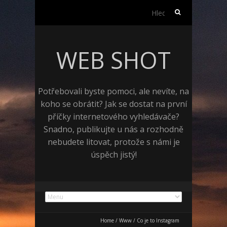
Vyhledávání
WEB SHOT
Potřebovali byste pomoci, ale nevíte, na
koho se obrátit? Jak se dostat na první
příčky internetového vyhledávače?
Snadno, publikujte u nás a rozhodně
nebudete litovat, protože s námi je
úspěch jistý!
Home
/
Www
/
Co je to Instagram