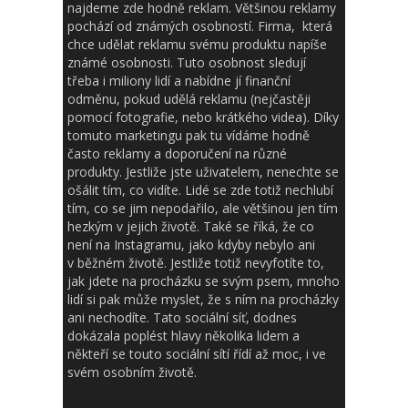
najdeme zde hodně reklam. Většinou reklamy
pochází od známých osobností. Firma, která
chce udělat reklamu svému produktu napíše
známé osobnosti. Tuto osobnost sledují
třeba i miliony lidí a nabídne jí finanční
odměnu, pokud udělá reklamu (nejčastěji
pomocí fotografie, nebo krátkého videa). Díky
tomuto marketingu pak tu vídáme hodně
často reklamy a doporučení na různé
produkty. Jestliže jste uživatelem, nenechte se
ošálit tím, co vidíte. Lidé se zde totiž nechlubí
tím, co se jim nepodařilo, ale většinou jen tím
hezkým v jejich životě. Také se říká, že co
není na Instagramu, jako kdyby nebylo ani
v běžném životě. Jestliže totiž nevyfotíte to,
jak jdete na procházku se svým psem, mnoho
lidí si pak může myslet, že s ním na procházky
ani nechodíte. Tato sociální síť, dodnes
dokázala poplést hlavy několika lidem a
někteří se touto sociální sítí řídí až moc, i ve
svém osobním životě.