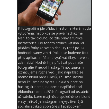
K fotografiím jde přidat i místo na kterém byla
vytvořena, nebo kde se právě nacházíme.
Není to tak dlouho, co zde přibyla funkce
Instastories. Do tohoto stories většina lidí
přidává fotky ze svého dne. Ty totiž po 24
hodinách samy zmizí. Pokud se budeme fotit
přes aplikaci, můžeme využívat filtry, které se
zde nabízí. Hodně In je přidávat pod naše
fotografie # neboli hastag. Tímto znakem
označujeme různé věci, jako například že
máme blond barvu vlasů, že jsme šťastní,
nebo že jsme na výletě. Pokud si poté na
hastag klikneme, najdeme například pod
#blondhair plno dalších fotografií od ostatních
uživatelů, které mají něco společného s blond
vlasy. Jelikož je Instagram nejvyužívanější
sociální aplikací společně s Facebookem,