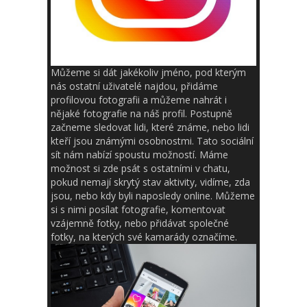
Můžeme si dát jakékoliv jméno, pod kterým
nás ostatní uživatelé najdou, přidáme
profilovou fotografii a můžeme nahrát i
nějaké fotografie na náš profil. Postupně
začneme sledovat lidi, které známe, nebo lidi
kteří jsou známými osobnostmi. Tato sociální
sít nám nabízí spoustu možností. Máme
možnost si zde psát s ostatními v chatu,
pokud nemají skrytý stav aktivity, vidíme, zda
jsou, nebo kdy byli naposledy online. Můžeme
si s nimi posílat fotografie, komentovat
vzájemně fotky, nebo přidávat společné
fotky, na kterých své kamarády označíme.