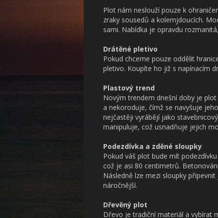
Plot nám neslouží pouze k ohraniče
zraky sousedů a kolemjdoucích. Mod
sami. Nabídka je opravdu rozmanitá, 
Drátěné pletivo
Pokud chceme pouze oddělit hranic
pletivo. Koupíte ho již s napínacím 
Plastový trend
Novým trendem dnešní doby je plot p
a nekoroduje, čímž se navyšuje jeho
nejčastěji vyrábějí jako stavebnicov
manipuluje, což usnadňuje jejich mo
Podezdívka a zděné sloupky
Pokud váš plot bude mít podezdívku
což je asi 80 centimetrů. Betonování
Následně lze mezi sloupky připevnit 
náročnější.
Dřevěný plot
Dřevo je tradiční materiál a vybírat