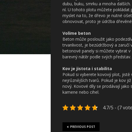
dubu, buku, smrku a mnoha dalších.
ní. U tohoto plotu můžete pokládat p
myslet na to, že dřevo je nutné ošet
obnovovat, proto je údržba dřevěné
Volíme beton
Beton může posloužit jako podezdívk
trvanlivost, je bezúdržbový a zaru
betonové panely si můžete vybrat v d
barevný nátěr podle svých představ.
Kov je jistota i stabilita
Pokud si vyberete kovový plot, jistě 
nejrůznějších tvarů. Pokud je kov ji
nový. Kovové díly se prodávají jako 
kamene nebo cihel.
4.7/5 - (7 vot
PREVIOUS POST