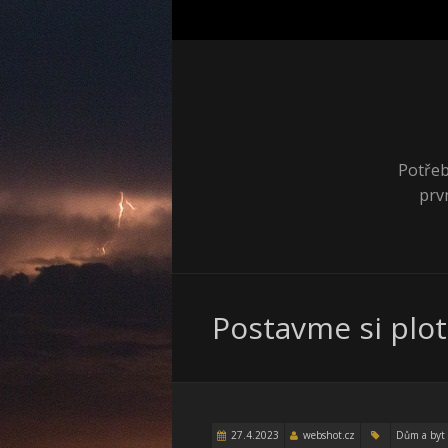
Potřeb
prv
Postavme si plot
27.4.2023
webshot.cz
Dům a byt