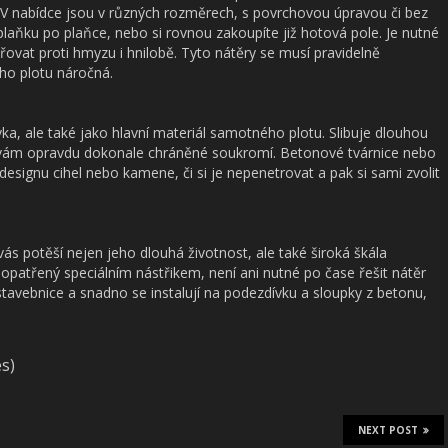
 V nabídce jsou v různých rozměrech, s povrchovou úpravou či bez
laňku po plaňce, nebo si rovnou zakoupíte již hotová pole. Je nutné
řovat proti hmyzu i hnilobě. Tyto nátěry se musí pravidelně
ho plotu náročná.
a, ale také jako hlavní materiál samotného plotu. Slibuje dlouhou
čí vám opravdu dokonale chráněné soukromí. Betonové tvárnice nebo
esignu cihel nebo kamene, či si je nepenetrovat a pak si sami zvolit
vás potěší nejen jeho dlouhá životnost, ale také široká škála
ž opatřený speciálním nástřikem, není ani nutné po čase řešit nátěr
stavebnice a snadno se instalují na podezdívku a sloupky z betonu,
es)
NEXT POST