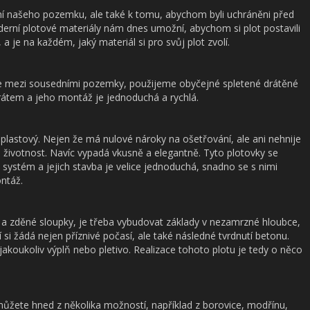
ní našeho pozemku, ale také k tomu, abychom byli uchráněni před
erní plotové materiály nám dnes umožní, abychom si plot postavili
a je na každém, jaký materiál si pro svůj plot zvolí.
e mezi sousedními pozemky, použijeme obyčejné spletené drátěné
drátem a jeho montáž je jednoduchá a rychlá.
lastový. Nejen že má nulové nároky na ošetřování, ale ani nehnije
 životnost. Navíc vypadá vkusně a elegantně. Tyto plotovky se
ý systém a jejich stavba je velice jednoduchá, snadno se s nimi
ntáž.
 a zděné sloupky, je třeba vybudovat základy v nezamrzné hloubce,
 si žádá nejen příznivé počasí, ale také následné tvrdnutí betonu.
jakoukoliv výplň nebo pletivo. Realizace tohoto plotu je tedy o něco
 můžete hned z několika možností, například z borovice, modřínu,