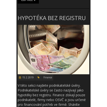
ČÍST VÍCE
HYPOTÉKA BEZ REGISTRU
15.2.2019
Finance
V této sekci najdete podnikatelské úvěry.
Podnikatelské úvěry se často nazývají jako
hypotéky bez registru. Finance získají pouze
podnikatelé, firmy nebo OSVČ a jsou určené
pro financování potřeb ve firmě. Sháníte