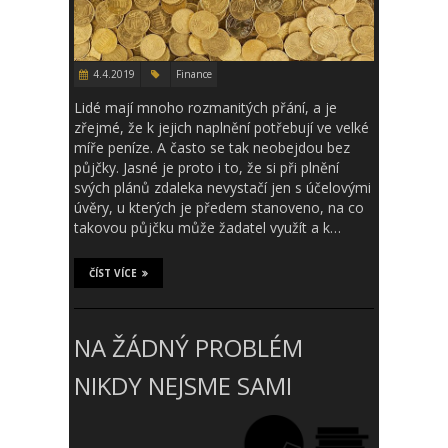
4.4.2019
Finance
Lidé mají mnoho rozmanitých přání, a je
zřejmé, že k jejich naplnění potřebují ve velké
míře peníze. A často se tak neobejdou bez
půjčky. Jasné je proto i to, že si při plnění
svých plánů zdaleka nevystačí jen s účelovými
úvěry, u kterých je předem stanoveno, na co
takovou půjčku může žadatel využít a k…
ČÍST VÍCE
NA ŽÁDNÝ PROBLÉM
NIKDY NEJSME SAMI