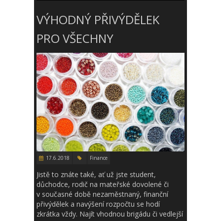
VÝHODNÝ PŘIVÝDĚLEK
PRO VŠECHNY
17.6.2018
Finance
Jistě to znáte také, ať už jste student,
důchodce, rodič na mateřské dovolené či
v současné době nezaměstnaný, finanční
přivýdělek a navýšení rozpočtu se hodí
zkrátka vždy. Najít vhodnou brigádu či vedlejší