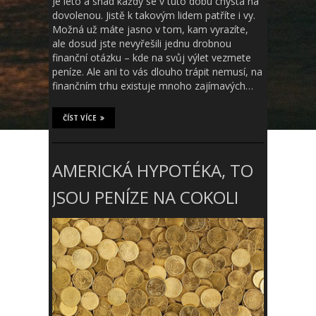
Je léto a snad každý se v tuto dobu chystá na
dovolenou. Jistě k takovým lidem patříte i vy.
Možná už máte jasno v tom, kam vyrazíte,
ale dosud jste nevyřešili jednu drobnou
finanční otázku – kde na svůj výlet vezmete
peníze. Ale ani to vás dlouho trápit nemusí, na
finančním trhu existuje mnoho zajímavých…
ČÍST VÍCE
AMERICKÁ HYPOTÉKA, TO
JSOU PENÍZE NA COKOLI