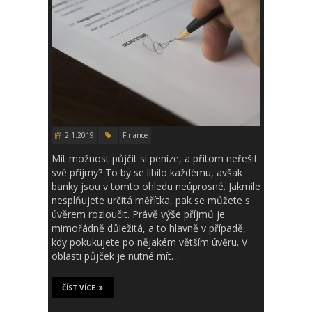
2.1.2019
Finance
Mít možnost půjčit si peníze, a přitom neřešit
své příjmy? To by se líbilo každému, avšak
banky jsou v tomto ohledu neúprosné. Jakmile
nesplňujete určitá měřítka, pak se můžete s
úvěrem rozloučit. Právě výše příjmů je
mimořádně důležitá, a to hlavně v případě,
kdy pokukujete po nějakém větším úvěru. V
oblasti půjček je nutné mít…
ČÍST VÍCE